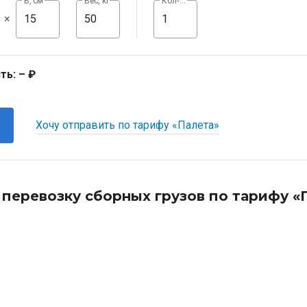
В, см
Вес, кг
Кол-во, шт
×
ть:
– ₽
Хочу отправить по тарифу «Палета»
 перевозку сборных грузов по тарифу «