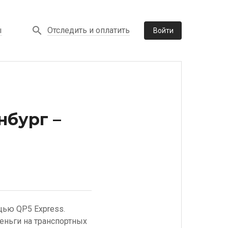
Отследить и оплатить
ы
Войти
нбург –
щью QP5 Express.
еньги на транспортных