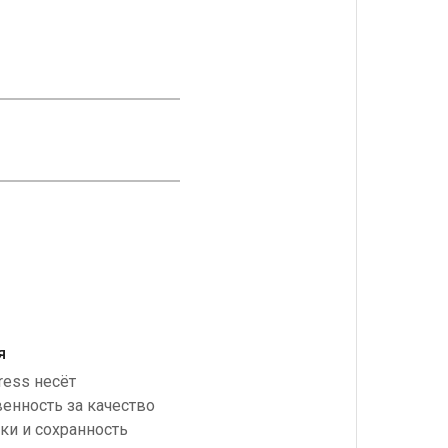
я
ress несёт
венность за качество
ки и сохранность