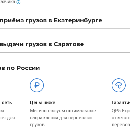
казчика
приёма грузов в Екатеринбурге
выдачи грузов в Саратове
ов по России
 сеть
Цены ниже
Гаранти
ны
Мы используем оптимальные
QP5 Exp
ыты для
направления для перевозки
ответст
грузов
перевоз