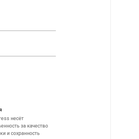
я
ress несёт
венность за качество
ки и сохранность