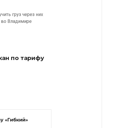
чить груз через них
у во Владимире
кан по тарифу
у «Гибкий»