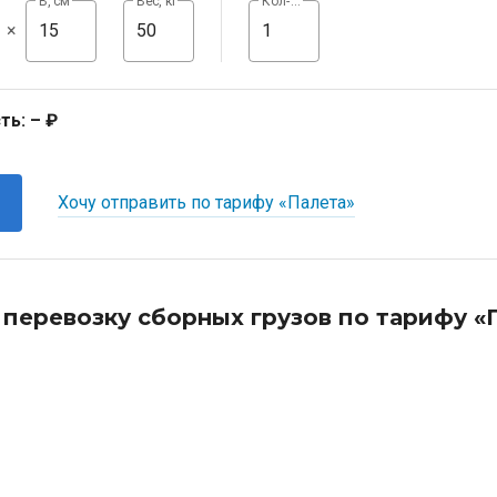
В, см
Вес, кг
Кол-во, шт
×
ть:
– ₽
Хочу отправить по тарифу «Палета»
 перевозку сборных грузов по тарифу «