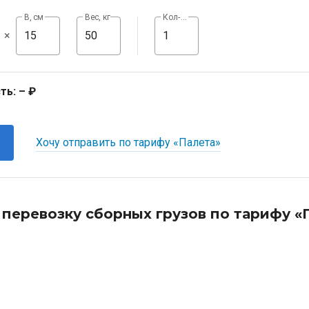
В, см
Вес, кг
Кол-во, шт
×
ть:
– ₽
Хочу отправить по тарифу «Палета»
 перевозку сборных грузов по тарифу «