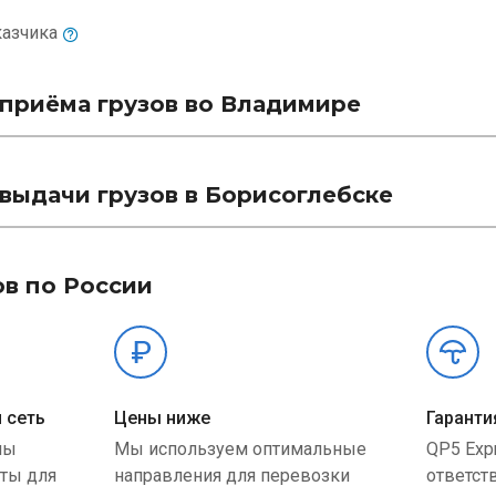
казчика
приёма грузов во Владимире
выдачи грузов в Борисоглебске
ов по России
 сеть
Цены ниже
Гаранти
ны
Мы используем оптимальные
QP5 Exp
ыты для
направления для перевозки
ответст