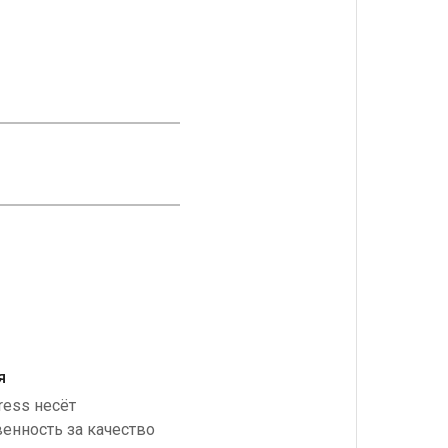
я
ress несёт
венность за качество