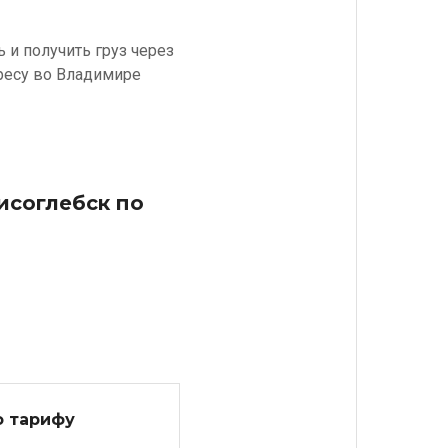
 и получить груз через
дресу во Владимире
исоглебск по
о тарифу