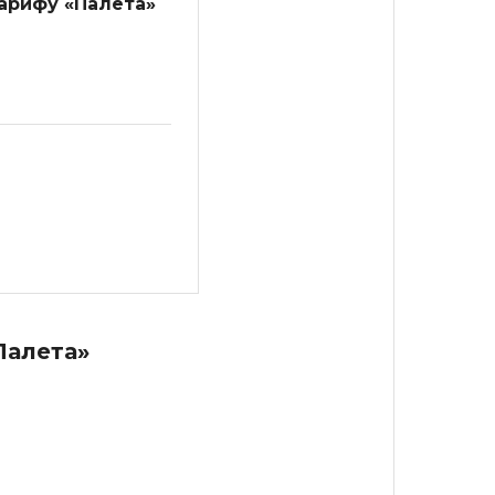
тарифу «Палета»
Палета»