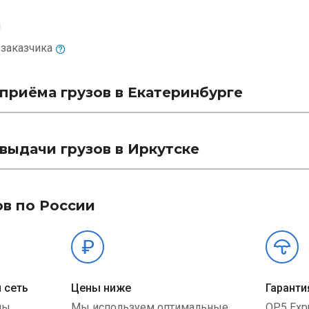
м
и
заказчика
приёма грузов в Екатеринбурге
выдачи грузов в Иркутске
ов по России
 сеть
Цены ниже
Гаранти
ны
Мы используем оптимальные
QP5 Exp