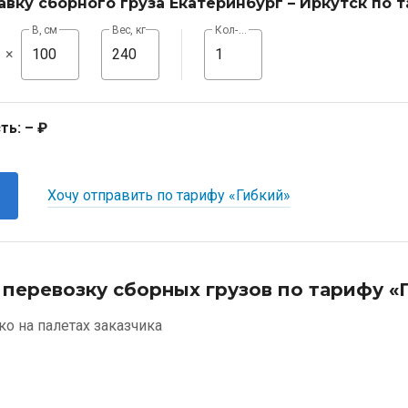
авку сборного груза Екатеринбург – Иркутск по 
В, см
Вес, кг
Кол-во, шт
×
ть:
– ₽
Хочу отправить по тарифу «Гибкий»
 перевозку сборных грузов по тарифу «
ко на палетах заказчика