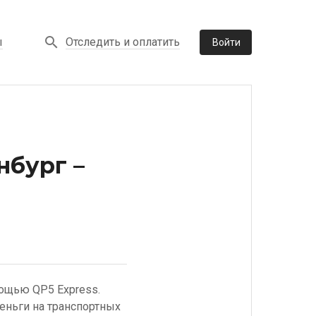
Отследить и оплатить
ы
Войти
нбург –
мощью QP5 Express.
еньги на транспортных