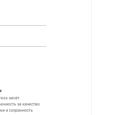
я
ress несёт
венность за качество
ки и сохранность