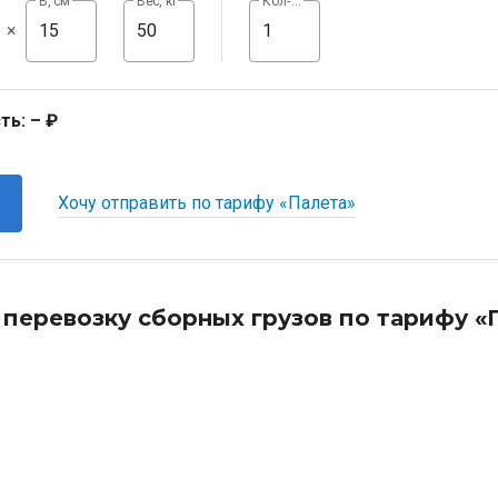
В, см
Вес, кг
Кол-во, шт
×
ть:
– ₽
Хочу отправить по тарифу «Палета»
 перевозку сборных грузов по тарифу «