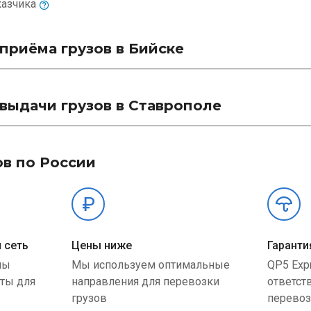
казчика
приёма грузов в Бийске
выдачи грузов в Ставрополе
ов по России
 сеть
Цены ниже
Гаранти
ны
Мы используем оптимальные
QP5 Exp
ыты для
направления для перевозки
ответст
грузов
перевоз