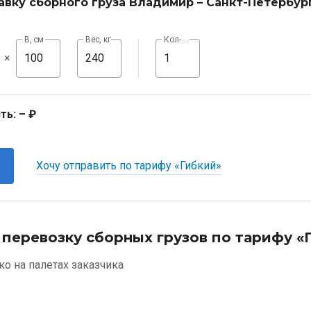
авку сборного груза Владимир – Санкт-Петербур
В, см
Вес, кг
Кол-во, шт
×
ть:
– ₽
Хочу отправить по тарифу «Гибкий»
 перевозку сборных грузов по тарифу «
ко на палетах заказчика