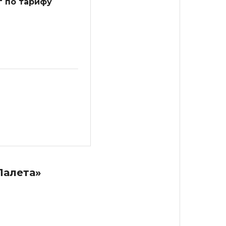
г по тарифу
Палета»