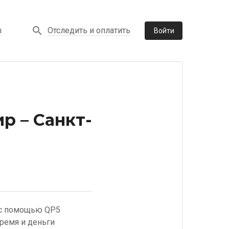
Отследить и оплатить
ы
Войти
р – Санкт-
» с помощью QP5
ремя и деньги