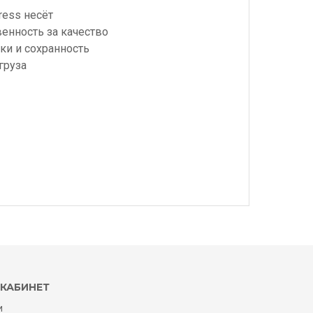
ress несёт
венность за качество
ки и сохранность
груза
КАБИНЕТ
и