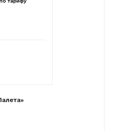
 по тарифу
Палета»