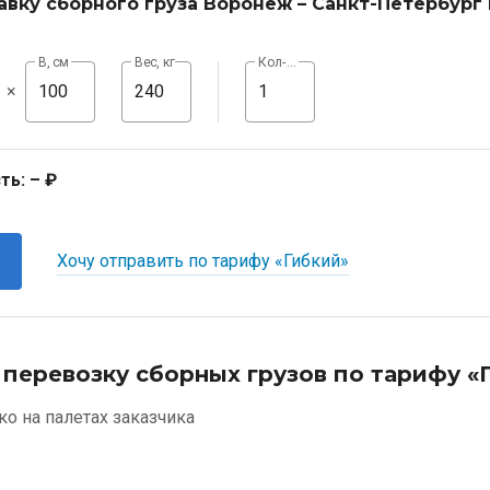
авку сборного груза Воронеж – Санкт-Петербург
В, см
Вес, кг
Кол-во, шт
×
ть:
– ₽
Хочу отправить по тарифу «Гибкий»
 перевозку сборных грузов по тарифу «
ко на палетах заказчика