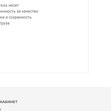
ress несёт
венность за качество
ки и сохранность
груза
КАБИНЕТ
и