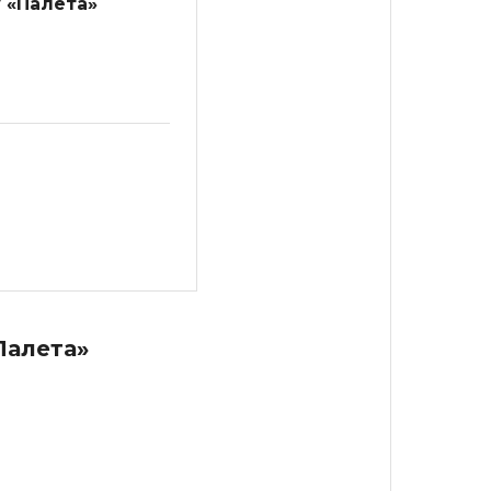
у «Палета»
Палета»