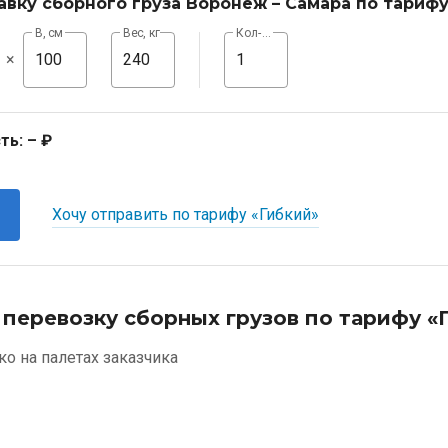
авку сборного груза Воронеж – Самара по тариф
В, см
Вес, кг
Кол-во, шт
×
ть:
– ₽
Хочу отправить по тарифу «Гибкий»
 перевозку сборных грузов по тарифу «
ко на палетах заказчика