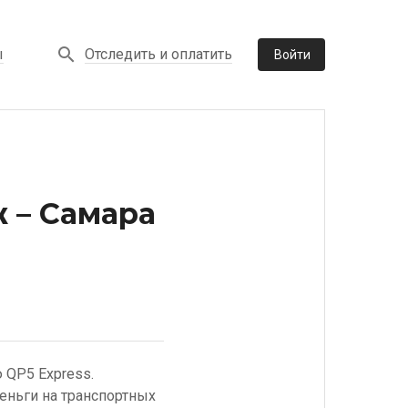
Отследить и оплатить
ы
Войти
 – Самара
 QP5 Express.
еньги на транспортных