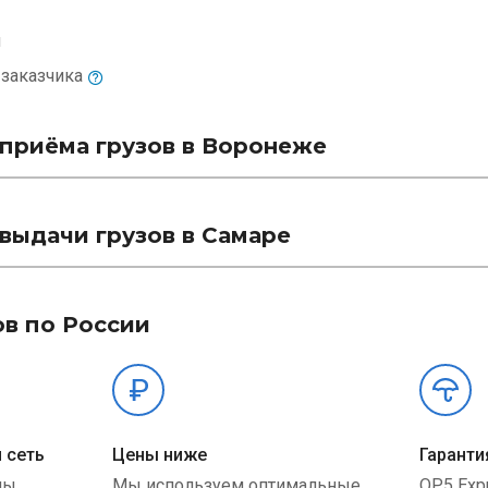
м
и
заказчика
приёма грузов в Воронеже
выдачи грузов в Самаре
ов по России
 сеть
Цены ниже
Гаранти
ны
Мы используем оптимальные
QP5 Exp