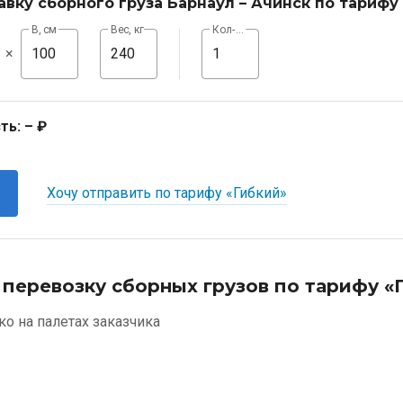
авку сборного груза Барнаул – Ачинск по тарифу
В, см
Вес, кг
Кол-во, шт
×
ть:
– ₽
Хочу отправить по тарифу «Гибкий»
 перевозку сборных грузов по тарифу «
ко на палетах заказчика