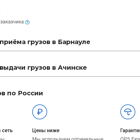
м
и
заказчика
приёма грузов в Барнауле
выдачи грузов в Ачинске
ов по России
 сеть
Цены ниже
Гаранти
ны
Мы используем оптимальные
QP5 Exp