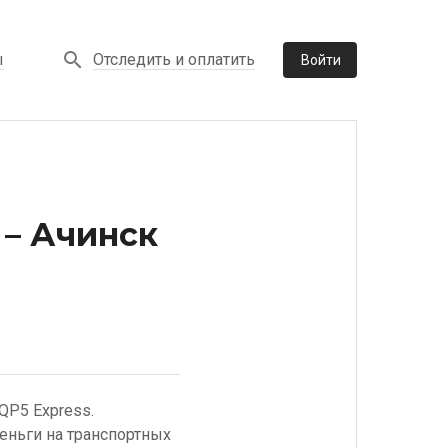
Отследить и оплатить
ы
Войти
 – Ачинск
QP5 Express.
еньги на транспортных