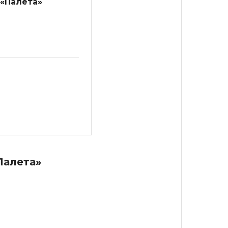
 «Палета»
Палета»