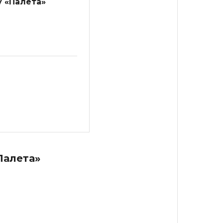
у «Палета»
Палета»