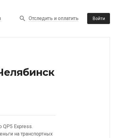
Отследить и оплатить
ы
Войти
 Челябинск
ю QP5 Express.
еньги на транспортных