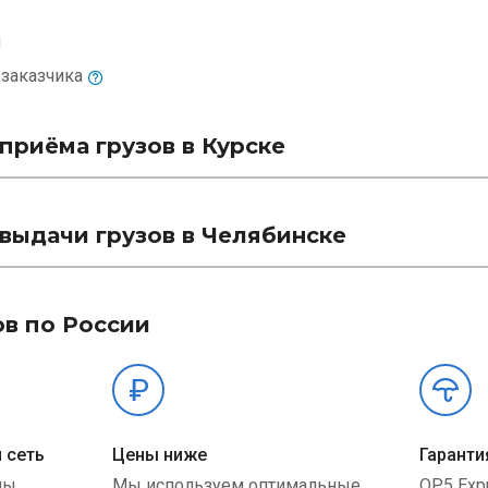
м
и
заказчика
приёма грузов в Курске
выдачи грузов в Челябинске
ов по России
 сеть
Цены ниже
Гаранти
ны
Мы используем оптимальные
QP5 Exp