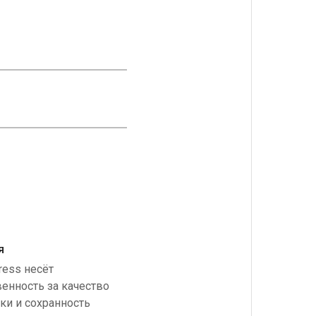
я
ress несёт
венность за качество
ки и сохранность