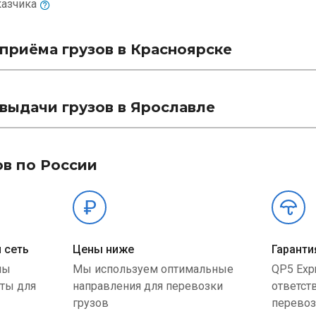
казчика
приёма грузов в Красноярске
выдачи грузов в Ярославле
ов по России
 сеть
Цены ниже
Гаранти
ны
Мы используем оптимальные
QP5 Exp
ыты для
направления для перевозки
ответст
грузов
перевоз