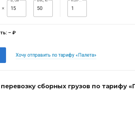
В, см
Вес, кг
Кол-во, шт
×
ть:
– ₽
Хочу отправить по тарифу «Палета»
 перевозку сборных грузов по тарифу «