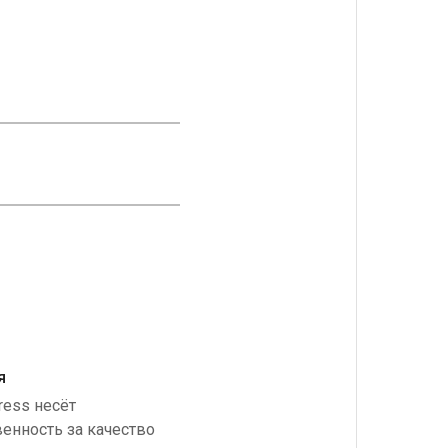
я
ress несёт
венность за качество