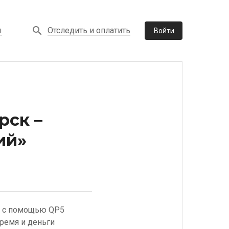
Отследить и оплатить
ы
Войти
рск –
ий»
й» с помощью QP5
ремя и деньги