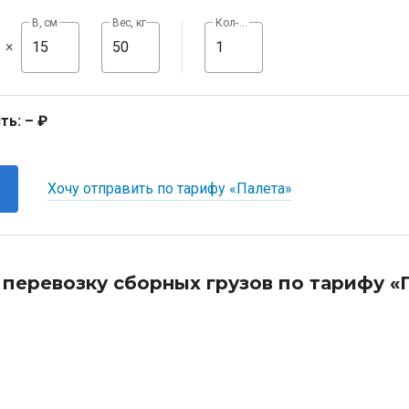
В, см
Вес, кг
Кол-во, шт
×
ть:
– ₽
Хочу отправить по тарифу «Палета»
 перевозку сборных грузов по тарифу «