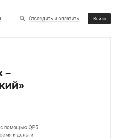
Отследить и оплатить
ы
Войти
 –
кий»
» с помощью QP5
ремя и деньги