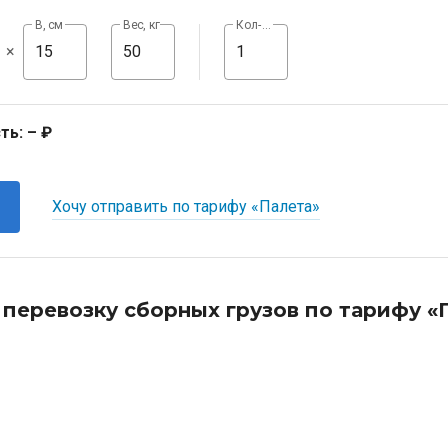
В, см
Вес, кг
Кол-во, шт
×
ть:
– ₽
Хочу отправить по тарифу «Палета»
 перевозку сборных грузов по тарифу «