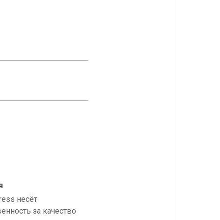
я
ress несёт
венность за качество