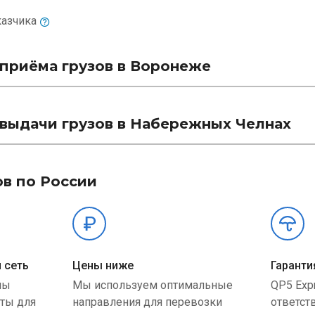
казчика
приёма грузов в Воронеже
выдачи грузов в Набережных Челнах
ов по России
 сеть
Цены ниже
Гаранти
ны
Мы используем оптимальные
QP5 Exp
ыты для
направления для перевозки
ответст