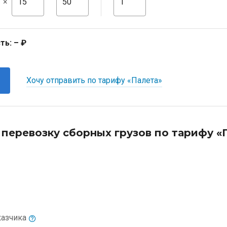
×
ть:
– ₽
Хочу отправить по тарифу «Палета»
 перевозку сборных грузов по тарифу «
казчика