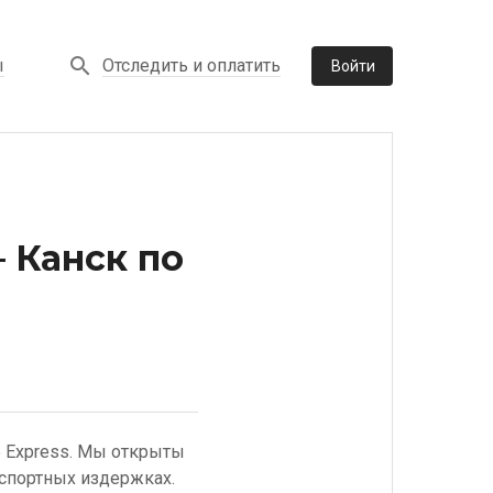
Отследить и оплатить
ы
Войти
 Канск по
5 Express. Мы открыты
нспортных издержках.