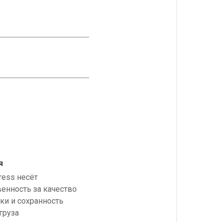
я
ress несёт
венность за качество
ки и сохранность
груза