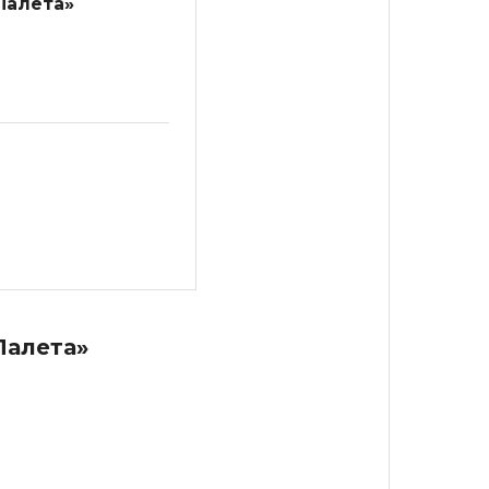
Палета»
Палета»