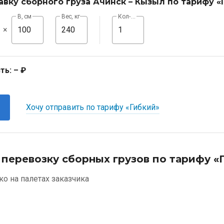
авку сборного груза Ачинск – Кызыл по тарифу «
В, см
Вес, кг
Кол-во, шт
×
ть:
– ₽
Хочу отправить по тарифу «Гибкий»
 перевозку сборных грузов по тарифу «
ко на палетах заказчика